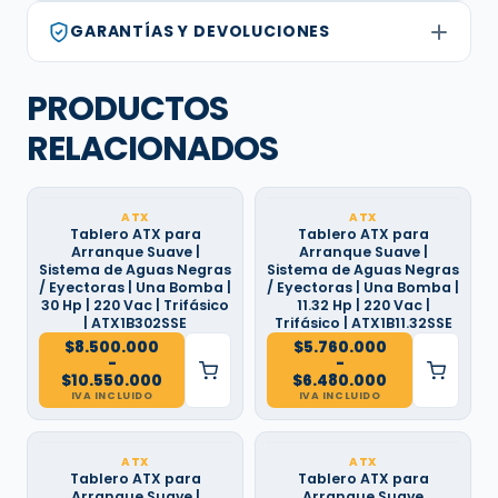
GARANTÍAS Y DEVOLUCIONES
PRODUCTOS
RELACIONADOS
ATX
ATX
Tablero ATX para
Tablero ATX para
Arranque Suave |
Arranque Suave |
Sistema de Aguas Negras
Sistema de Aguas Negras
/ Eyectoras | Una Bomba |
/ Eyectoras | Una Bomba |
30 Hp | 220 Vac | Trifásico
11.32 Hp | 220 Vac |
| ATX1B302SSE
Trifásico | ATX1B11.32SSE
$
8.500.000
$
5.760.000
-
-
Rango
Rango
$
10.550.000
$
6.480.000
de
de
IVA INCLUIDO
IVA INCLUIDO
precios:
precios:
desde
desde
$8.500.000
$5.760.000
hasta
hasta
ATX
ATX
$10.550.000
$6.480.000
Tablero ATX para
Tablero ATX para
Arranque Suave |
Arranque Suave