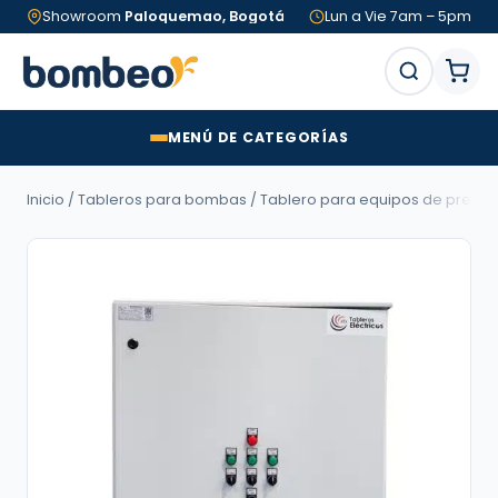
Showroom
Paloquemao, Bogotá
Lun a Vie 7am – 5pm
MENÚ DE CATEGORÍAS
Inicio
/
Tableros para bombas
/
Tablero para equipos de presió