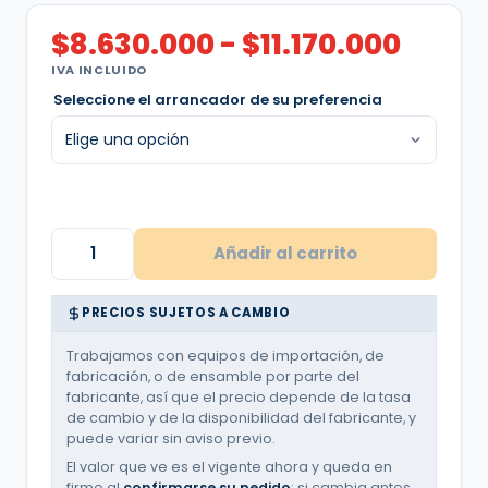
Rang
$
8.630.000
-
$
11.170.000
de
IVA INCLUIDO
preci
Seleccione el arrancador de su preferencia
desd
$8.63
hasta
$11.17
Tablero
ATX
Añadir al carrito
Arranque
Estrella
Triangulo
PRECIOS SUJETOS A CAMBIO
|
Equipo
de
Trabajamos con equipos de importación, de
presión
fabricación, o de ensamble por parte del
|
fabricante, así que el precio depende de la tasa
Tres
de cambio y de la disponibilidad del fabricante, y
bombas
puede variar sin aviso previo.
|
7,5
El valor que ve es el vigente ahora y queda en
Hp
firme al
confirmarse su pedido
; si cambia antes