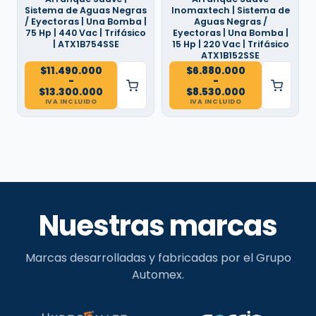
Sistema de Aguas Negras
Inomaxtech | Sistema de
/ Eyectoras | Una Bomba |
Aguas Negras /
75 Hp | 440 Vac | Trifásico
Eyectoras | Una Bomba |
| ATX1B754SSE
15 Hp | 220 Vac | Trifásico
ATX1B152SSE
$
11.490.000
$
6.880.000
-
-
Rango
Rango
$
13.300.000
$
8.530.000
de
de
IVA INCLUIDO
IVA INCLUIDO
precios:
precios:
desde
desde
$11.490.000
$6.880.000
hasta
hasta
$13.300.000
$8.530.000
Nuestras marcas
Marcas desarrolladas y fabricadas por el Grupo
Automex.