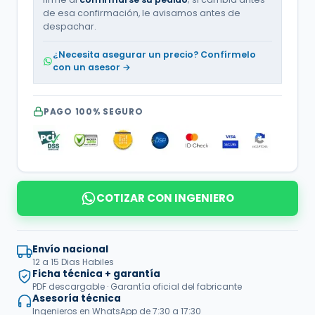
|
de esa confirmación, le avisamos antes de
220
Vac
despachar.
|
Trifásico
¿Necesita asegurar un precio? Confírmelo
|
con un asesor →
ATX3B7.52ET
cantidad
PAGO 100% SEGURO
COTIZAR CON INGENIERO
Envío nacional
12 a 15 Dias Habiles
Ficha técnica + garantía
PDF descargable · Garantía oficial del fabricante
Asesoría técnica
Ingenieros en WhatsApp de 7:30 a 17:30