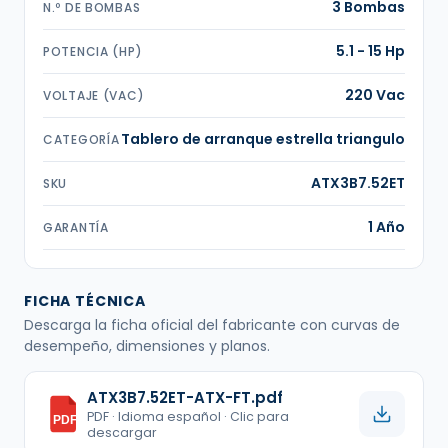
3 Bombas
N.º DE BOMBAS
5.1 - 15 Hp
POTENCIA (HP)
220 Vac
VOLTAJE (VAC)
Tablero de arranque estrella triangulo
CATEGORÍA
ATX3B7.52ET
SKU
1 Año
GARANTÍA
FICHA TÉCNICA
Descarga la ficha oficial del fabricante con curvas de
desempeño, dimensiones y planos.
ATX3B7.52ET-ATX-FT.pdf
PDF · Idioma español · Clic para
PDF
descargar