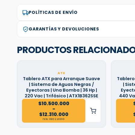
POLÍTICAS DE ENVÍO
GARANTÍAS Y DEVOLUCIONES
PRODUCTOS RELACIONAD
ATX
Tablero ATX para Arranque Suave
Tablero
| Sistema de Aguas Negras /
| Sis
Eyectoras | Una Bomba | 36 Hp |
Eyecto
220 Vac | Trifásico | ATX1B362SSE
440 Vac
$
10.500.000
-
Rango
$
12.310.000
de
IVA INCLUIDO
precios:
desde
$10.500.000