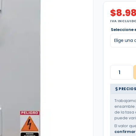
$
8.9
IVA INCLUID
Seleccione 
Tablero
ATX
Arranque
Suave
|
PRECIOS
Equipo
de
presión
Trabajamos
|
ensamble p
Dos
de la tasa 
bombas
puede varia
|
10
El valor qu
Hp
confirmar
|