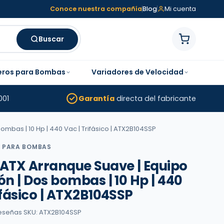
Conoce nuestra compañía
Blog
Mi cuenta
Buscar
eros para Bombas
Variadores de Velocidad
001
Garantía
directa del fabricante
mbas | 10 Hp | 440 Vac | Trifásico | ATX2B104SSP
 PARA BOMBAS
 ATX Arranque Suave | Equipo
ón | Dos bombas | 10 Hp | 440
ifásico | ATX2B104SSP
reseñas
·
SKU: ATX2B104SSP