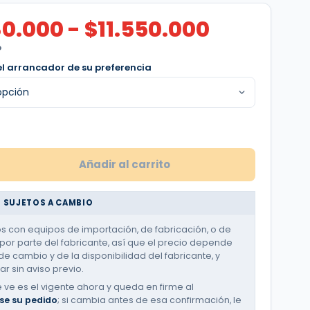
Rango
80.000
-
$
11.550.000
de
O
precios:
el arrancador de su preferencia
desde
$8.980.0
hasta
$11.550.
Añadir al carrito
 SUJETOS A CAMBIO
 con equipos de importación, de fabricación, o de
or parte del fabricante, así que el precio depende
de cambio y de la disponibilidad del fabricante, y
r sin aviso previo.
e ve es el vigente ahora y queda en firme al
se su pedido
; si cambia antes de esa confirmación, le