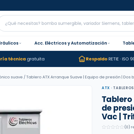
dráulicos
Acc. Eléctricos y Automatización
Tabl
ría técnica
gratuita
Respaldo
RETIE · ISO 9
ónico suave
/ Tablero ATX Arranque Suave | Equipo de presión | Dos bo
ATX
·
TABLEROS
Tablero
de presi
Vac | Tr
(0) 