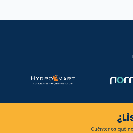
hasta
$12.310.000
¿Li
Cuéntenos qué nec