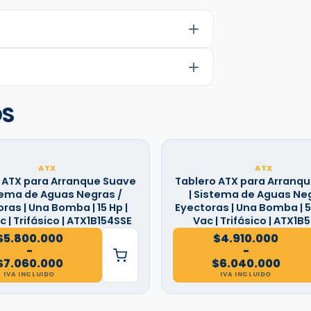
OS
ATX
ATX
 ATX para Arranque Suave
Tablero ATX para Arranq
tema de Aguas Negras /
| Sistema de Aguas Neg
ras | Una Bomba | 15 Hp |
Eyectoras | Una Bomba | 5
 | Trifásico | ATX1B154SSE
Vac | Trifásico | ATX1B
$
5.800.000
$
4.910.000
-
-
Rango
Rango
$
7.060.000
$
6.040.000
de
de
IVA INCLUIDO
IVA INCLUIDO
precios:
precios:
desde
desde
$5.800.000
$4.910.000