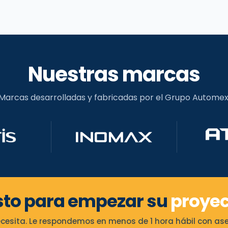
hasta
hasta
$7.060.000
$6.040.00
Nuestras marcas
Marcas desarrolladas y fabricadas por el Grupo Automex
sto para empezar su
proyec
esita. Le respondemos en menos de 1 hora hábil con ases