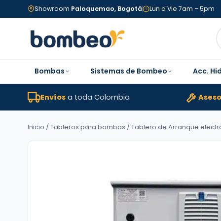
Showroom
Paloquemao, Bogotá
Lun a Vie 7am – 5pm
Bombas
Sistemas de Bombeo
Acc. Hi
Envíos
a toda Colombia
Aseso
Inicio
/
Tableros para bombas
/
Tablero de Arranque electr