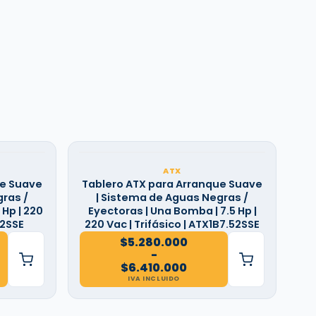
ATX
ue Suave
Tablero ATX para Arranque Suave
ras /
| Sistema de Aguas Negras /
 Hp | 220
Eyectoras | Una Bomba | 7.5 Hp |
52SSE
220 Vac | Trifásico | ATX1B7.52SSE
$
5.280.000
-
Rango
$
6.410.000
de
IVA INCLUIDO
precios:
desde
$5.280.000