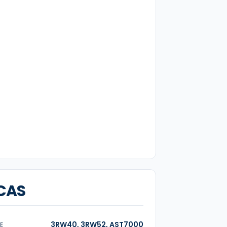
CAS
3RW40, 3RW52, AST7000
IE