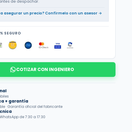
antes de despachar.
ta asegurar un precio? Confírmelo con un asesor →
SP
0% SEGURO
COTIZAR CON INGENIERO
nal
abiles
ca + garantía
e · Garantía oficial del fabricante
écnica
 WhatsApp de 7:30 a 17:30