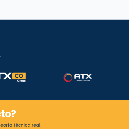
hasta
0
$6.410.000
.
to?
oría técnica real.