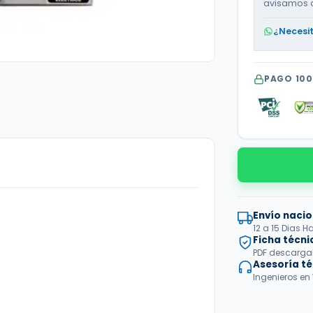
avisamos 
440
Vac
|
¿Necesi
Trifásico
|
ATX2B104S
cantidad
PAGO 10
Envío nacio
12 a 15 Dias H
Ficha técni
PDF descargabl
Asesoría t
Ingenieros en