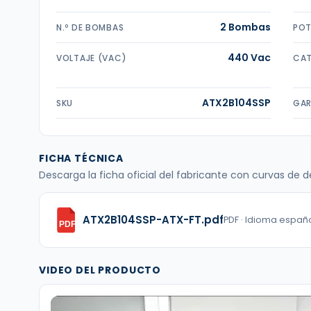
2 Bombas
N.º DE BOMBAS
POT
440 Vac
VOLTAJE (VAC)
CAT
ATX2B104SSP
SKU
GAR
FICHA TÉCNICA
Descarga la ficha oficial del fabricante con curvas de
ATX2B104SSP-ATX-FT.pdf
PDF · Idioma españo
PDF
VIDEO DEL PRODUCTO