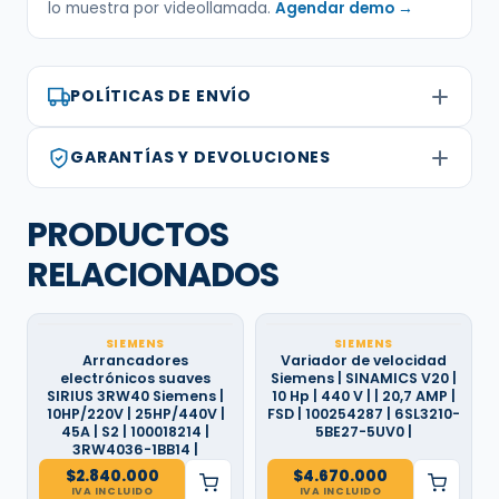
lo muestra por videollamada.
Agendar demo →
POLÍTICAS DE ENVÍO
GARANTÍAS Y DEVOLUCIONES
PRODUCTOS
RELACIONADOS
SIEMENS
SIEMENS
Arrancadores
Variador de velocidad
electrónicos suaves
Siemens | SINAMICS V20 |
SIRIUS 3RW40 Siemens |
10 Hp | 440 V | | 20,7 AMP |
10HP/220V | 25HP/440V |
FSD | 100254287 | 6SL3210-
45A | S2 | 100018214 |
5BE27-5UV0 |
3RW4036-1BB14 |
$
2.840.000
$
4.670.000
IVA INCLUIDO
IVA INCLUIDO