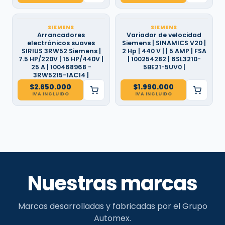
SIEMENS
SIEMENS
Arrancadores
Variador de velocidad
electrónicos suaves
Siemens | SINAMICS V20 |
SIRIUS 3RW52 Siemens |
2 Hp | 440 V | | 5 AMP | FSA
7.5 HP/220V | 15 HP/440V |
| 100254282 | 6SL3210-
25 A | 100468968 -
5BE21-5UV0 |
3RW5215-1AC14 |
$
2.650.000
$
1.990.000
IVA INCLUIDO
IVA INCLUIDO
Nuestras marcas
Marcas desarrolladas y fabricadas por el Grupo
Automex.