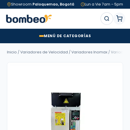
Showroom
Paloquemao, Bogotá
Lun a Vie 7am – 5pm
MENÚ DE CATEGORÍAS
Inicio
/
Variadores de Velocidad
/
Variadores Inomax
/
Variadore