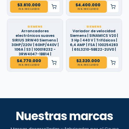
$
3.610.000
$
4.400.000
IVA INCLUIDO
IVA INCLUIDO
SIEMENS
SIEMENS
Arrancadores
Variador de velocidad
electrónicos suaves
Siemens | SINAMICS V20 |
SIRIUS 3RW40 Siemens |
3 Hp | 440 V | Trifásicos |
30HP/220V | 60HP/440V |
6,4 AMP | FSA | 100254283
106A | S3 | 100018232 -
| 6SL3210-5BE22-2UV0 |
3RW4047-1BB14 |
$
4.770.000
$
2.320.000
IVA INCLUIDO
IVA INCLUIDO
Nuestras marcas