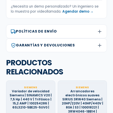
¿Necesita un demo personalizado? Un ingeniero se
lo muestra por videollamada.
Agendar demo →
POLÍTICAS DE ENVÍO
GARANTÍAS Y DEVOLUCIONES
PRODUCTOS
RELACIONADOS
SIEMENS
SIEMENS
Variador de velocidad
Arrancadores
Siemens | SINAMICS V20 |
electrónicos suaves
7,5 Hp | 440 V | Trifásico |
SIRIUS 3RW40 Siemens |
15,2 AMP | 100254286 |
20HP/220V | 40HP/440V |
6SL3210-5BE25-5UV0 |
80A | S3 | 100018221 |
3RW4046-1BB14 |