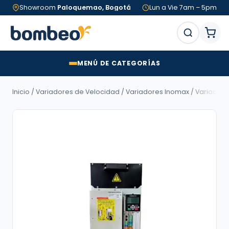
Showroom
Paloquemao, Bogotá
Lun a Vie 7am – 5pm
MENÚ DE CATEGORÍAS
Inicio
/
Variadores de Velocidad
/
Variadores Inomax
/
Variadore