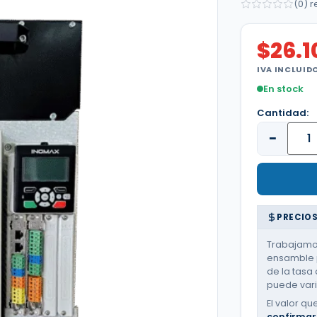
(0) 
$
26.
IVA INCLUID
En stock
Cantidad:
−
PRECIOS
Trabajamos
ensamble p
de la tasa 
puede varia
El valor qu
confirmar