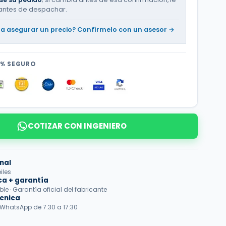
antes de despachar.
ta asegurar un precio? Confírmelo con un asesor →
0% SEGURO
COTIZAR CON INGENIERO
nal
iles
ca + garantía
e · Garantía oficial del fabricante
écnica
 WhatsApp de 7:30 a 17:30