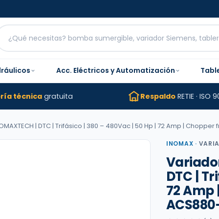
dráulicos
Acc. Eléctricos y Automatización
Tabl
ría técnica
gratuita
Respaldo
RETIE · ISO 9
OMAXTECH | DTC | Trifásico | 380 – 480Vac | 50 Hp | 72 Amp | Choppe
INOMAX
·
VARI
Variado
DTC | Tr
72 Amp 
ACS880