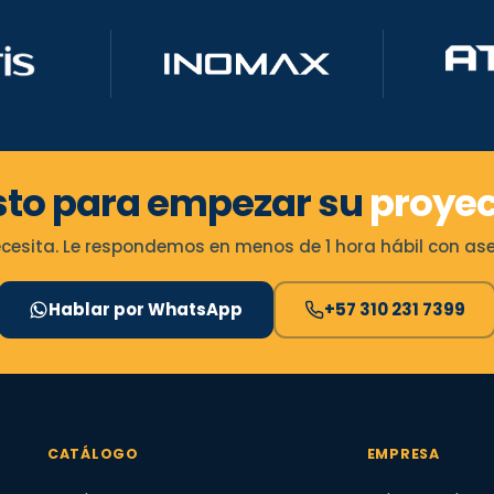
sto para empezar su
proyec
esita. Le respondemos en menos de 1 hora hábil con ases
Hablar por WhatsApp
+57 310 231 7399
CATÁLOGO
EMPRESA