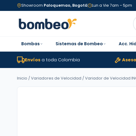
Showroom
Paloquemao, Bogotá
Lun a Vie 7am – 5pm
Bombas
Sistemas de Bombeo
Acc. Hi
Envíos
a toda Colombia
Aseso
Inicio
/
Variadores de Velocidad
/ Variador de Velocidad IN