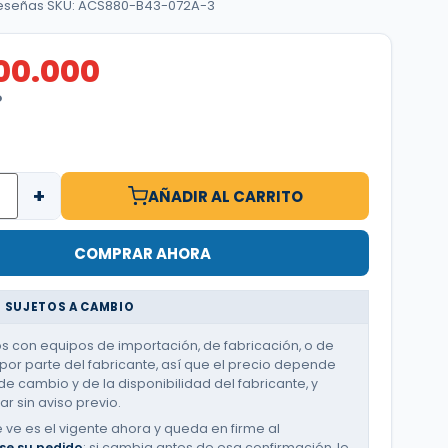
reseñas
·
SKU: ACS880-B43-072A-3
100.000
O
+
AÑADIR AL CARRITO
COMPRAR AHORA
 SUJETOS A CAMBIO
 con equipos de importación, de fabricación, o de
or parte del fabricante, así que el precio depende
de cambio y de la disponibilidad del fabricante, y
r sin aviso previo.
e ve es el vigente ahora y queda en firme al
se su pedido
; si cambia antes de esa confirmación, le