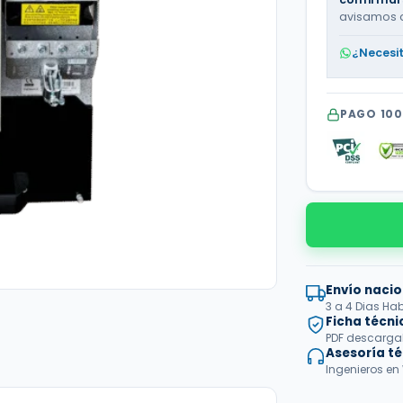
avisamos 
¿Necesi
PAGO 10
Envío nacio
3 a 4 Dias Hab
Ficha técni
PDF descargabl
Asesoría t
Ingenieros en