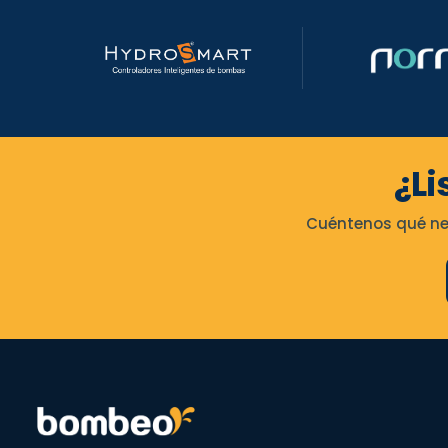
¿Li
Cuéntenos qué nec