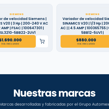
SIEMENS
SIEMENS
or de velocidad Siemens |
Variador de velocidad Si
 V20 | 3 Hp | 200-240 V AC
SINAMICS V20 | 1/3 Hp | 2
.2 AMP | FSAC | 100647301 |
AC | | 4.5 AMP | 100365755 |
SL3210-5BB22-2UV1
5BB12-5UV1 |
$
1.690.000
$
880.000
IVA INCLUIDO
IVA INCLUIDO
Nuestras marcas
Marcas desarrolladas y fabricadas por el Grupo Automex