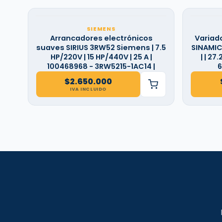
SIEMENS
Arrancadores electrónicos
Variad
suaves SIRIUS 3RW52 Siemens | 7.5
SINAMICS
HP/220V | 15 HP/440V | 25 A |
| | 27
100468968 - 3RW5215-1AC14 |
6
$
2.650.000
IVA INCLUIDO