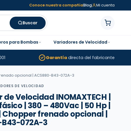
Conoce nuestra compañía
Blog
Mi cuenta
Buscar
eros para Bombas
Variadores de Velocidad
001
Garantía
directa del fabricante
r frenado opcional | ACS880-B43-072A-3
ADORES DE VELOCIDAD
r de Velocidad INOMAXTECH |
ifásico | 380 – 480Vac | 50 Hp |
| Chopper frenado opcional |
-B43-072A-3