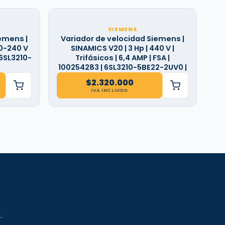
SIEMENS
emens |
Variador de velocidad Siemens |
00-240 V
SINAMICS V20 | 3 Hp | 440 V |
 6SL3210-
Trifásicos | 6,4 AMP | FSA |
100254283 | 6SL3210-5BE22-2UV0 |
$
2.320.000
IVA INCLUIDO
.