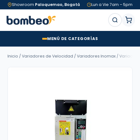
Showroom
Paloquemao, Bogotá
Lun a Vie 7am – 5pm
MENÚ DE CATEGORÍAS
Inicio
/
Variadores de Velocidad
/
Variadores Inomax
/
Variadore