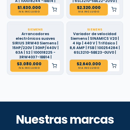
A | 100018244 -1BB14 |
| 6SL3210-5BE22-2UV0 |
$
1.630.000
$
2.320.000
IVA INCLUIDO
IVA INCLUIDO
SIEMENS
SIEMENS
Arrancadores
Variador de velocidad
electrónicos suaves
Siemens | SINAMICS V20 |
SIRIUS 3RW40 Siemens |
4 Hp | 440 V | Trifásico |
15HP/220V | 30HP/440V |
8,6 AMP | FSB | 100254284 |
63A | S2 | 100018225 -
6SL3210-5BE23-0UV0 |
3RW4037-1BB14 |
$
3.080.000
$
2.640.000
IVA INCLUIDO
IVA INCLUIDO
Nuestras marcas