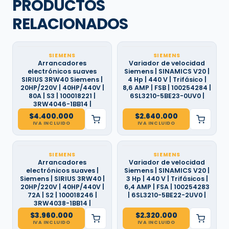
PRODUCTOS
RELACIONADOS
SIEMENS
SIEMENS
Arrancadores
Variador de velocidad
electrónicos suaves
Siemens | SINAMICS V20 |
SIRIUS 3RW40 Siemens |
4 Hp | 440 V | Trifásico |
20HP/220V | 40HP/440V |
8,6 AMP | FSB | 100254284 |
80A | S3 | 100018221 |
6SL3210-5BE23-0UV0 |
3RW4046-1BB14 |
$
4.400.000
$
2.640.000
IVA INCLUIDO
IVA INCLUIDO
SIEMENS
SIEMENS
Arrancadores
Variador de velocidad
electrónicos suaves |
Siemens | SINAMICS V20 |
Siemens | SIRIUS 3RW40 |
3 Hp | 440 V | Trifásicos |
20HP/220V | 40HP/440V |
6,4 AMP | FSA | 100254283
72A | S2 | 100018246 |
| 6SL3210-5BE22-2UV0 |
3RW4038-1BB14 |
$
3.960.000
$
2.320.000
IVA INCLUIDO
IVA INCLUIDO