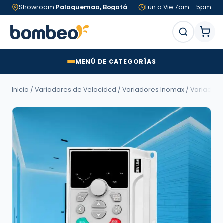
Showroom
Paloquemao, Bogotá
Lun a Vie 7am – 5pm
MENÚ DE CATEGORÍAS
Inicio
/
Variadores de Velocidad
/
Variadores Inomax
/
Variadore