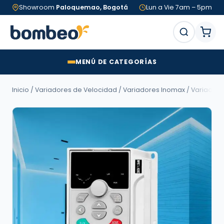
Showroom
Paloquemao, Bogotá
Lun a Vie 7am – 5pm
MENÚ DE CATEGORÍAS
Inicio
/
Variadores de Velocidad
/
Variadores Inomax
/
Variadore