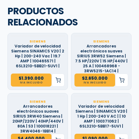
PRODUCTOS
RELACIONADOS
SIEMENS
SIEMENS
Variador de velocidad
Arrancadores
Siemens SINAMICS V20 | 2
electrónicos suaves
Hp | 200-240 Vac | 19.7
SIRIUS 3RW52 Siemens |
AMP | 100465571 |
7.5 HP/220V | 15 HP/440V |
6SL3210-5BB21-5UV1 |
25 A | 100468968 -
3RW5215-1AC14 |
$
1.390.000
$
2.650.000
IVA INCLUIDO
IVA INCLUIDO
SIEMENS
SIEMENS
Arrancadores
Variador de velocidad
electrónicos suaves
Siemens | SINAMICS V20 |
SIRIUS 3RW40 Siemens |
1 Hp | 200-240 V AC | | 10
20HP/220V | 40HP/440V |
AMP | 100371062 |
80A | S3 | 100018221 |
6SL3210-5BB17-5UV1 |
3RW4046-1BB14 |
$
4.400.000
$
1.090.000