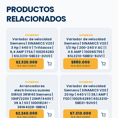
PRODUCTOS
RELACIONADOS
SIEMENS
SIEMENS
Variador de velocidad
Variador de velocidad
Siemens | SINAMICS V20 |
Siemens | SINAMICS V20 |
3 Hp | 440 V | Trifásicos |
1/3 Hp | 200-240 V AC | |
6,4 AMP | FSA | 100254283
4.5 AMP | 100365755 |
| 6SL3210-5BE22-2UV0 |
6SL3210-5BB12-5UV1 |
$
2.320.000
$
880.000
IVA INCLUIDO
IVA INCLUIDO
SIEMENS
SIEMENS
Arrancadores
Variador de velocidad
electrónicos suaves
Siemens | SINAMICS V20 |
SIRIUS 3RW40 Siemens |
20 Hp | 440 V | | 38,1 AMP |
10HP/220V | 20HP/440V |
FSD | 100254289 | 6SL3210-
38 A | S0 | 100018241 -
5BE31-5UV0 |
3RW4028-1BB14 |
$
2.240.000
$
7.310.000
IVA INCLUIDO
IVA INCLUIDO