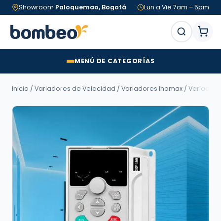
Showroom
Paloquemao, Bogotá
Lun a Vie 7am – 5pm
MENÚ DE CATEGORÍAS
Inicio
/
Variadores de Velocidad
/
Variadores Inomax
/
Variadore