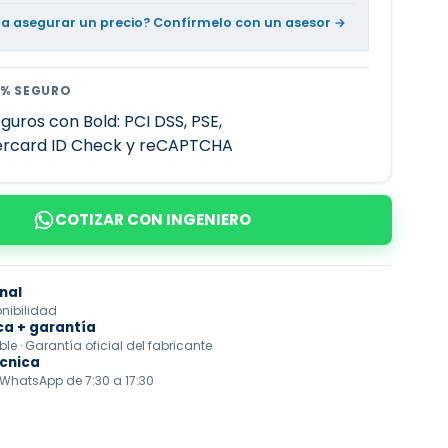
ta asegurar un precio? Confírmelo con un asesor →
0% SEGURO
COTIZAR CON INGENIERO
nal
onibilidad
ca + garantía
e · Garantía oficial del fabricante
écnica
 WhatsApp de 7:30 a 17:30