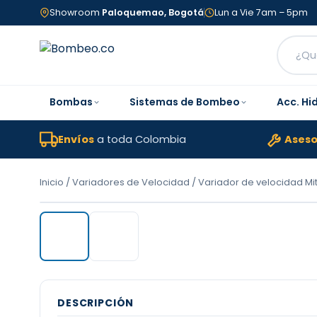
Showroom
Paloquemao, Bogotá
Lun a Vie 7am – 5pm
Bombas
Sistemas de Bombeo
Acc. Hi
Envíos
a toda Colombia
Aseso
Inicio
/
Variadores de Velocidad
/ Variador de velocidad Mits
DESCRIPCIÓN