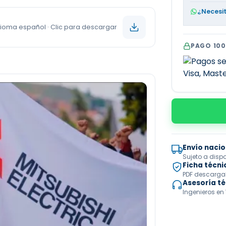
¿Necesi
Idioma español · Clic para descargar
PAGO 10
Envío nacio
Sujeto a disp
Ficha técni
PDF descargabl
Asesoría t
Ingenieros en