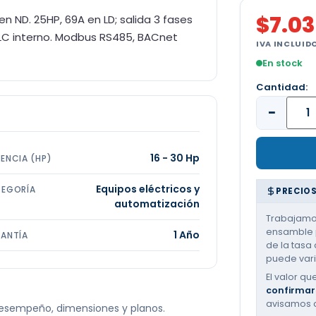
$
7.0
en ND. 25HP, 69A en LD; salida 3 fases
LC interno. Modbus RS485, BACnet
IVA INCLUID
En stock
Cantidad:
−
16 - 30 Hp
ENCIA (HP)
Equipos eléctricos y
EGORÍA
PRECIOS
automatización
Trabajamos
ensamble p
1 Año
ANTÍA
de la tasa 
puede varia
El valor qu
confirmar
avisamos 
 desempeño, dimensiones y planos.