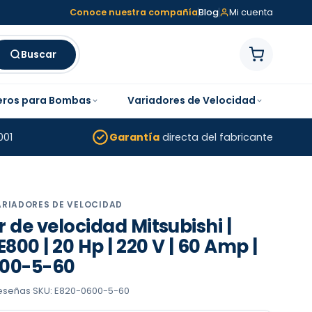
Conoce nuestra compañía
Blog
Mi cuenta
Buscar
eros para Bombas
Variadores de Velocidad
001
Garantía
directa del fabricante
ARIADORES DE VELOCIDAD
 de velocidad Mitsubishi |
E800 | 20 Hp | 220 V | 60 Amp |
00-5-60
reseñas
·
SKU: E820-0600-5-60