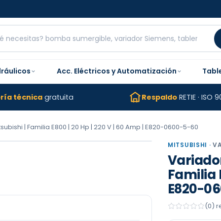
dráulicos
Acc. Eléctricos y Automatización
Tabl
ría técnica
gratuita
Respaldo
RETIE · ISO 9
ubishi | Familia E800 | 20 Hp | 220 V | 60 Amp | E820-0600-5-60
MITSUBISHI
·
V
Variador
Familia 
E820-06
(0) 