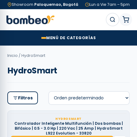
Showroom
Paloquemao, Bogotá
Lun a Vie 7am – 5pm
MENÚ DE CATEGORÍAS
Inicio
/ HydroSmart
HydroSmart
Filtros
HYDROSMART
Controlador Inteligente Multifunción | Dos bombas |
Bifásico | 0.5 - 3.0 Hp | 220 Vac | 25 Amp | HydroSmart
L922 Evolution - 33820