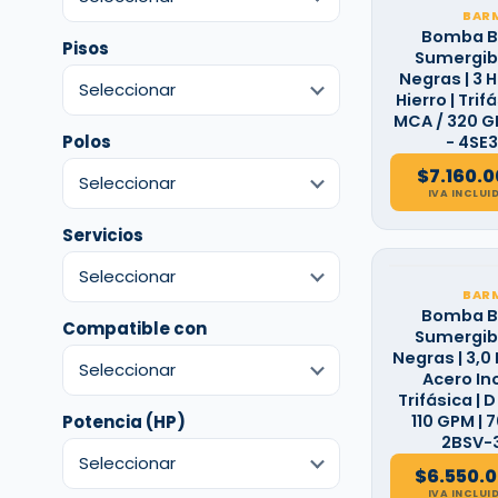
BAR
Bomba B
Pisos
Sumergibl
Negras | 3 H
Hierro | Trifá
MCA / 320 GP
Polos
- 4SE3
$
7.160.
IVA INCLUI
Servicios
BAR
Bomba B
Compatible con
Sumergibl
Negras | 3,0 
Acero Ino
Trifásica | D
Potencia (HP)
110 GPM | 
2BSV-3
$
6.550.
IVA INCLUI