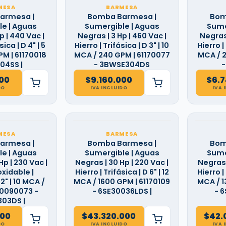
MESA
BARMESA
armesa |
Bomba Barmesa |
Bom
e | Aguas
Sumergible | Aguas
Sume
p | 440 Vac |
Negras | 3 Hp | 460 Vac |
Negras 
sica | D 4" | 5
Hierro | Trifásica | D 3" | 10
Hierro | 
M | 61170018
MCA / 240 GPM | 61170077
MCA / 2
04SS |
- 3BWSE304DS
-
000
$
9.160.000
$
6.
DO
IVA INCLUIDO
IVA 
MESA
BARMESA
armesa |
Bomba Barmesa |
Bom
e | Aguas
Sumergible | Aguas
Sume
Hp | 230 Vac |
Negras | 30 Hp | 220 Vac |
Negras 
xidable |
Hierro | Trifásica | D 6" | 12
Hierro | 
 2" | 10 MCA /
MCA / 1600 GPM | 61170109
MCA / 1
70090073 -
- 6SE30036LDS |
- 
03DS |
000
$
43.320.000
$
42.
DO
IVA INCLUIDO
IVA 