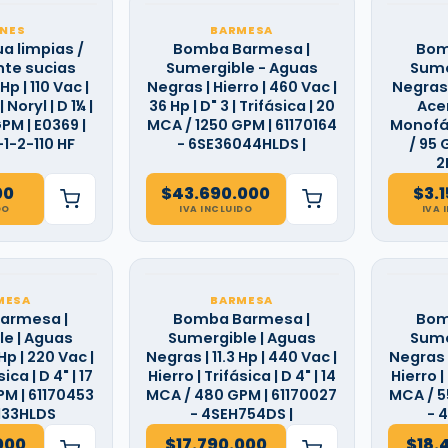
NES
BARMESA
 limpias /
Bomba Barmesa |
Bom
te sucias
Sumergible - Aguas
Sume
Hp | 110 Vac |
Negras | Hierro | 460 Vac |
Negras |
Noryl | D 1¼ |
36 Hp | D" 3 | Trifásica | 20
Acer
PM | E0369 |
MCA / 1250 GPM | 61170164
Monofás
-1-2-110 HF
- 6SE36044HLDS |
/ 95
2
00
$
43.690.000
$
3.
DO
IVA INCLUIDO
IVA 
MESA
BARMESA
armesa |
Bomba Barmesa |
Bom
e | Aguas
Sumergible | Aguas
Sume
Hp | 220 Vac |
Negras | 11.3 Hp | 440 Vac |
Negras |
ica | D 4" | 17
Hierro | Trifásica | D 4" | 14
Hierro | 
M | 61170453
MCA / 480 GPM | 61170027
MCA / 5
133HLDS
- 4SEH754DS |
- 
000
$
17.790.000
$
18.