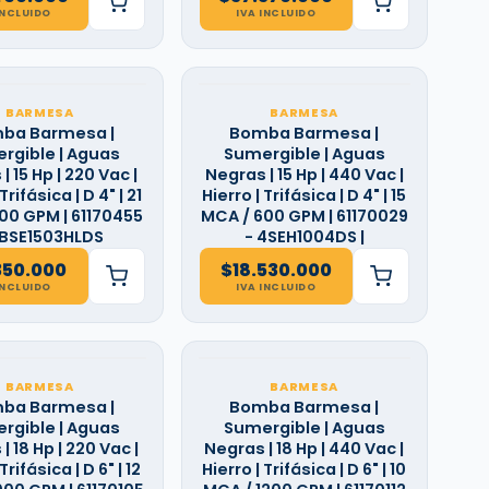
INCLUIDO
IVA INCLUIDO
BARMESA
BARMESA
ba Barmesa |
Bomba Barmesa |
rgible | Aguas
Sumergible | Aguas
| 15 Hp | 220 Vac |
Negras | 15 Hp | 440 Vac |
Trifásica | D 4" | 21
Hierro | Trifásica | D 4" | 15
00 GPM | 61170455
MCA / 600 GPM | 61170029
4BSE1503HLDS
- 4SEH1004DS |
350.000
$
18.530.000
INCLUIDO
IVA INCLUIDO
BARMESA
BARMESA
ba Barmesa |
Bomba Barmesa |
rgible | Aguas
Sumergible | Aguas
| 18 Hp | 220 Vac |
Negras | 18 Hp | 440 Vac |
Trifásica | D 6" | 12
Hierro | Trifásica | D 6" | 10