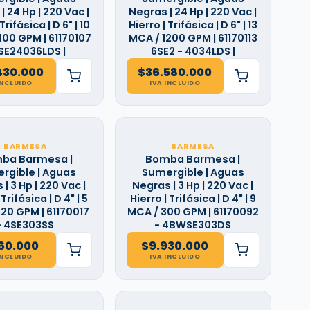
| 24 Hp | 220 Vac |
Negras | 24 Hp | 220 Vac |
Trifásica | D 6" | 10
Hierro | Trifásica | D 6" | 13
400 GPM | 61170107
MCA / 1200 GPM | 61170113
6SE24036LDS |
6SE2 - 4034LDS |
430.000
$
36.580.000
INCLUIDO
IVA INCLUIDO
BARMESA
BARMESA
ba Barmesa |
Bomba Barmesa |
rgible | Aguas
Sumergible | Aguas
| 3 Hp | 220 Vac |
Negras | 3 Hp | 220 Vac |
 Trifásica | D 4" | 5
Hierro | Trifásica | D 4" | 9
20 GPM | 61170017
MCA / 300 GPM | 61170092
- 4SE303SS
- 4BWSE303DS
160.000
$
9.930.000
INCLUIDO
IVA INCLUIDO