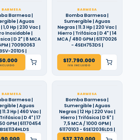
BARMESA
BARMESA
ba Barmesa |
Bomba Barmesa |
rgible | Aguas
Sumergible | Aguas
 1,0 Hp | 230 Vac |
Negras | 11.3 Hp | 220 Vac |
o Inoxidable |
Hierro | Trifásica | D 4" | 14
ica | D 2" | 8 MCA
MCA / 480 GPM | 61170026
 GPM | 70090063
- 4SEH753DS |
BSV-201DS |
150.000
$
17.790.000
INCLUIDO
IVA INCLUIDO
BARMESA
BARMESA
ba Barmesa |
Bomba Barmesa |
rgible | Aguas
Sumergible | Aguas
 11.3 Hp | 460 Vac |
Negras | 12 Hp | 220 Vac |
Trifásica | D 4" | 17
Hierro | Trifásica | D 6" |
50 GPM | 61170454
7,5 MCA / 1000 GPM |
4BSE1134HLDS
61170103 - 6SE12036LDS |
490.000
$
37.370.000