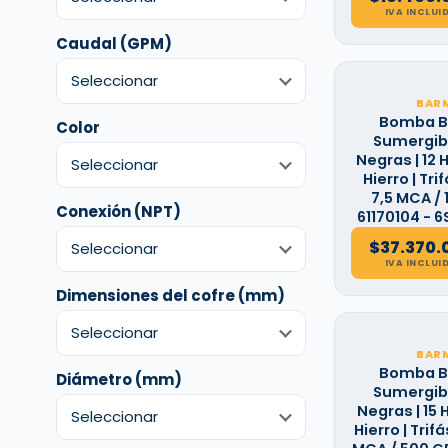
IVA INCLUI
Caudal (GPM)
BAR
Bomba B
Color
Sumergibl
Negras | 12 H
Hierro | Trif
7,5 MCA / 
Conexión (NPT)
61170104 - 6
$
37.370.
IVA INCLUI
Dimensiones del cofre (mm)
BAR
Bomba B
Diámetro (mm)
Sumergibl
Negras | 15 H
Hierro | Trifás