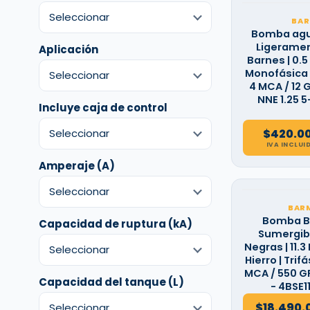
BAR
Bomba agua
Ligeramen
Aplicación
Barnes | 0.5 
Monofásica | 
4 MCA / 12 G
NNE 1.25 5
Incluye caja de control
$
420.0
IVA INCLUI
Amperaje (A)
BAR
Bomba B
Capacidad de ruptura (kA)
Sumergibl
Negras | 11.3 
Hierro | Trifás
MCA / 550 GP
Capacidad del tanque (L)
- 4BSE1
$
18.490.