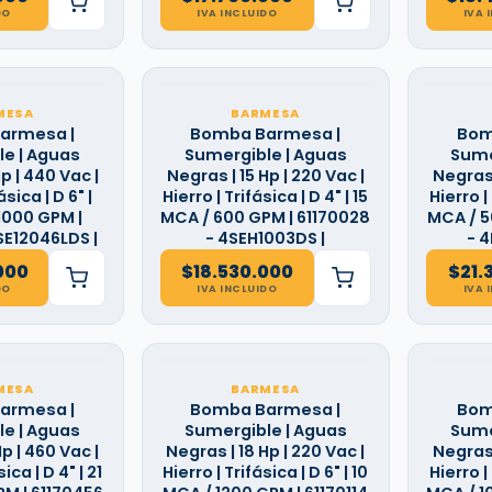
DO
IVA INCLUIDO
IVA 
MESA
BARMESA
armesa |
Bomba Barmesa |
Bom
e | Aguas
Sumergible | Aguas
Sume
p | 440 Vac |
Negras | 15 Hp | 220 Vac |
Negras 
ásica | D 6" |
Hierro | Trifásica | D 4" | 15
Hierro | 
1000 GPM |
MCA / 600 GPM | 61170028
MCA / 5
SE12046LDS |
- 4SEH1003DS |
- 
000
$
18.530.000
$
21.
DO
IVA INCLUIDO
IVA 
MESA
BARMESA
armesa |
Bomba Barmesa |
Bom
e | Aguas
Sumergible | Aguas
Sume
p | 460 Vac |
Negras | 18 Hp | 220 Vac |
Negras 
ica | D 4" | 21
Hierro | Trifásica | D 6" | 10
Hierro | 