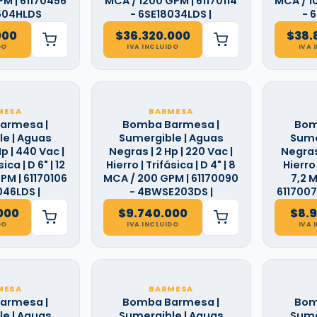
M | 61170456
MCA / 1200 GPM | 61170114
MCA / 1
504HLDS
- 6SE18034LDS |
- 
000
$
36.320.000
$
38.
DO
IVA INCLUIDO
IVA 
MESA
BARMESA
armesa |
Bomba Barmesa |
Bom
e | Aguas
Sumergible | Aguas
Sume
p | 440 Vac |
Negras | 2 Hp | 220 Vac |
Negras 
ica | D 6" | 12
Hierro | Trifásica | D 4" | 8
Hierro 
PM | 61170106
MCA / 200 GPM | 61170090
7,2 
046LDS |
- 4BWSE203DS |
6117007
000
$
9.740.000
$
8.
DO
IVA INCLUIDO
IVA 
MESA
BARMESA
armesa |
Bomba Barmesa |
Bom
e | Aguas
Sumergible | Aguas
Sume