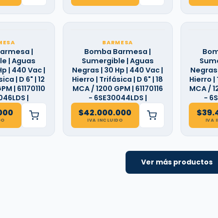
MESA
BARMESA
armesa |
Bomba Barmesa |
Bom
e | Aguas
Sumergible | Aguas
Sume
p | 440 Vac |
Negras | 30 Hp | 440 Vac |
Negras 
ica | D 6" | 12
Hierro | Trifásica | D 6" | 18
Hierro | 
PM | 61170110
MCA / 1200 GPM | 61170116
MCA / 1
046LDS |
- 6SE30044LDS |
- 6
000
$
42.000.000
$
39.
DO
IVA INCLUIDO
IVA 
Ver más productos