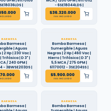
000 GPM | 61170105
MCA / 1200 GPM | 61170112
6SE18036LDS |
- 6SE18044LDS |
850.000
$
36.320.000
INCLUIDO
IVA INCLUIDO
BARMESA
BARMESA
ba Barmesa |
Bomba Barmesa |
rgible | Aguas
Sumergible | Aguas
| 2 Hp | 230 Vac |
Negras | 2 Hp | 460 Vac |
| Trifásica | D 3" |
Hierro | Trifásica | D 3" |
MCA / 240 GPM |
5,5 MCA / 275 GPM |
4 - 3BWSE203DS |
61170012 - 3SE204SS |
970.000
$
5.900.000
INCLUIDO
IVA INCLUIDO
BARMESA
BARMESA
ba Barmesa |
Bomba Barmesa |
rgible | Aguas
Sumergible | Aguas