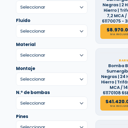
Negras | 2 H
Hierro | Trif
7,2 MCA /
Fluido
61170075 -
$
8.970.
IVA INCLUI
Material
BAR
Bomba B
Montaje
Sumergibl
Negras | 24 H
Hierro | Trifás
MCA / 14
N.º de bombas
61170108 6S
$
41.420.
IVA INCLUI
Pines