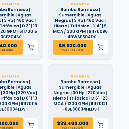
BARMESA
BARMESA
ba Barmesa |
Bomba Barmesa |
rgible | Aguas
Sumergible | Aguas
| 3 Hp | 460 Vac |
Negras | 3 Hp | 460 Vac |
Trifásica | D 3" | 13
Hierro | Trifásica | D 4" | 9
20 GPM | 61170015
MCA / 300 GPM | 61170096
 3SE304SS |
- 4BWSE304DS
740.000
$
9.930.000
INCLUIDO
IVA INCLUIDO
BARMESA
BARMESA
ba Barmesa |
Bomba Barmesa |
rgible | Aguas
Sumergible | Aguas
| 30 Hp | 220 Vac |
Negras | 30 Hp | 220 Vac |
Trifásica | D 6" | 13
Hierro | Trifásica | D 6" | 23
300 GPM | 61170115
MCA / 1200 GPM | 61170121
6SE30034LDS |
- 6SE30034HLDS |
000.000
$
39.480.000
INCLUIDO
IVA INCLUIDO