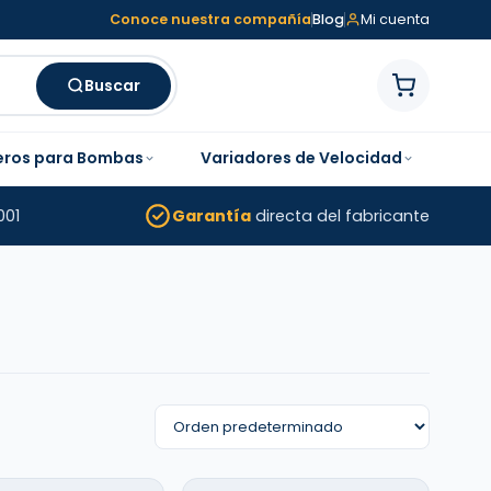
Conoce nuestra compañía
Blog
Mi cuenta
Buscar
eros para Bombas
Variadores de Velocidad
001
Garantía
directa del fabricante