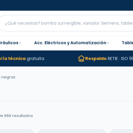
dráulicos
Acc. Eléctricos y Automatización
Tabl
ría técnica
gratuita
Respaldo
RETIE · ISO 9
s negras
e 666 resultados