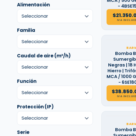
MCA / 500 GP
Alimentación
- 4BSE1
$
21.350.
IVA INCLUI
Familia
BAR
Bomba B
Caudal de aire (m³/h)
Sumergibl
Negras | 18 H
Hierro | Trifás
MCA / 1000 G
Función
- 6SE18
$
38.850.
IVA INCLUI
Protección (IP)
BAR
Bomba B
Serie
Sumergibl