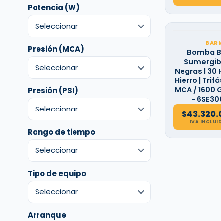
Potencia (W)
BAR
Presión (MCA)
Bomba B
Sumergibl
Negras | 30 H
Hierro | Trifás
MCA / 1600 G
Presión (PSI)
- 6SE30
$
43.320.
IVA INCLUI
Rango de tiempo
Tipo de equipo
Arranque