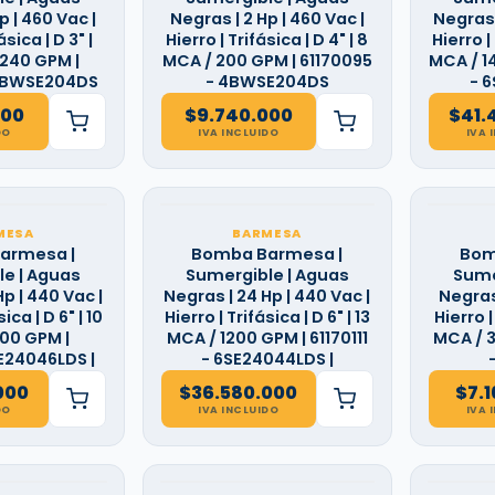
p | 460 Vac |
Negras | 2 Hp | 460 Vac |
Negras 
ásica | D 3" |
Hierro | Trifásica | D 4" | 8
Hierro | 
 240 GPM |
MCA / 200 GPM | 61170095
MCA / 1
 3BWSE204DS
- 4BWSE204DS
- 
000
$
9.740.000
$
41.
DO
IVA INCLUIDO
IVA 
MESA
BARMESA
armesa |
Bomba Barmesa |
Bom
e | Aguas
Sumergible | Aguas
Sume
p | 440 Vac |
Negras | 24 Hp | 440 Vac |
Negras 
ica | D 6" | 10
Hierro | Trifásica | D 6" | 13
Hierro |
00 GPM |
MCA / 1200 GPM | 61170111
MCA / 3
E24046LDS |
- 6SE24044LDS |
000
$
36.580.000
$
7.
DO
IVA INCLUIDO
IVA 