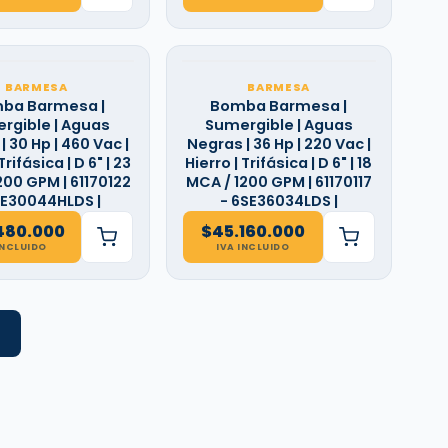
BARMESA
BARMESA
ba Barmesa |
Bomba Barmesa |
rgible | Aguas
Sumergible | Aguas
| 30 Hp | 460 Vac |
Negras | 36 Hp | 220 Vac |
Trifásica | D 6" | 23
Hierro | Trifásica | D 6" | 18
200 GPM | 61170122
MCA / 1200 GPM | 61170117
SE30044HLDS |
- 6SE36034LDS |
480.000
$
45.160.000
INCLUIDO
IVA INCLUIDO