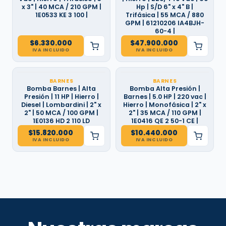
x 3" | 40 MCA / 210 GPM |
Hp | S/D 6" x 4" B |
1E0533 KE 3 100 |
Trifásica | 55 MCA / 880
GPM | 61210206 IA4BJH-
60-4 |
$
6.330.000
$
47.900.000
IVA INCLUIDO
IVA INCLUIDO
BARNES
BARNES
Bomba Barnes | Alta
Bomba Alta Presión |
Presión | 11 HP | Hierro |
Barnes | 5.0 HP | 220 vac |
Diesel | Lombardini | 2" x
Hierro | Monofásica | 2" x
2" | 50 MCA / 100 GPM |
2" | 35 MCA / 110 GPM |
1E0136 HD 2 110 LD
1E0416 QE 2 50-1 CE |
$
15.820.000
$
10.440.000
IVA INCLUIDO
IVA INCLUIDO