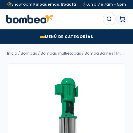
Showroom
Paloquemao, Bogotá
Lun a Vie 7am – 5pm
MENÚ DE CATEGORÍAS
Inicio
/
Bombas
/
Bombas multietapas
/ Bomba Barnes | Multietapas 