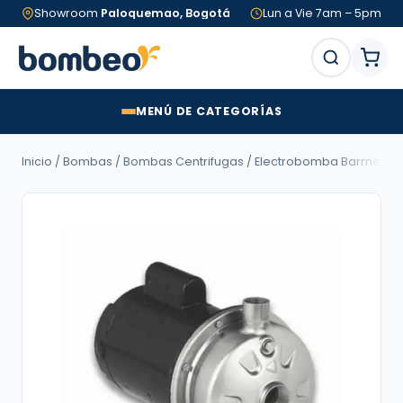
Showroom
Paloquemao, Bogotá
Lun a Vie 7am – 5pm
MENÚ DE CATEGORÍAS
Inicio
/
Bombas
/
Bombas Centrifugas
/ Electrobomba Barmesa | Cen