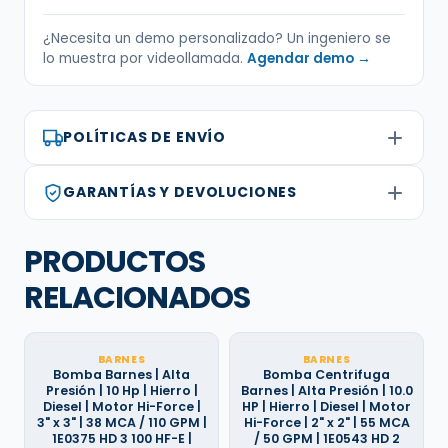
¿Necesita un demo personalizado? Un ingeniero se
lo muestra por videollamada.
Agendar demo →
POLÍTICAS DE ENVÍO
GARANTÍAS Y DEVOLUCIONES
PRODUCTOS
RELACIONADOS
BARNES
BARNES
Bomba Barnes | Alta
Bomba Centrifuga
Presión | 10 Hp | Hierro |
Barnes | Alta Presión | 10.0
Diesel | Motor Hi-Force |
HP | Hierro | Diesel | Motor
3" x 3" | 38 MCA / 110 GPM |
Hi-Force | 2" x 2" | 55 MCA
1E0375 HD 3 100 HF-E |
/ 50 GPM | 1E0543 HD 2