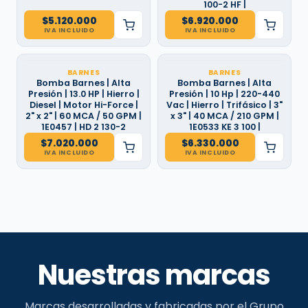
100-2 HF |
$
5.120.000
$
6.920.000
IVA INCLUIDO
IVA INCLUIDO
BARNES
BARNES
Bomba Barnes | Alta
Bomba Barnes | Alta
Presión | 13.0 HP | Hierro |
Presión | 10 Hp | 220-440
Diesel | Motor Hi-Force |
Vac | Hierro | Trifásico | 3"
2" x 2" | 60 MCA / 50 GPM |
x 3" | 40 MCA / 210 GPM |
1E0457 | HD 2 130-2
1E0533 KE 3 100 |
$
7.020.000
$
6.330.000
IVA INCLUIDO
IVA INCLUIDO
Nuestras marcas
Marcas desarrolladas y fabricadas por el Grupo