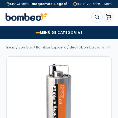
Showroom
Paloquemao, Bogotá
Lun a Vie 7am – 5pm
MENÚ DE CATEGORÍAS
Inicio
/
Bombas
/
Bombas Lapicero
/ Electrobomba Evans | Sumergib