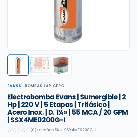
EVANS
·
BOMBAS LAPICERO
Electrobomba Evans | Sumergible | 2
Hp | 220 V | 5 Etapas | Trifásico |
Acero Inox. | D. 1¼» | 55 MCA / 20 GPM
| SSX4ME0200G-I
(0) reseñas
·
SKU: SSX4ME0200G-I