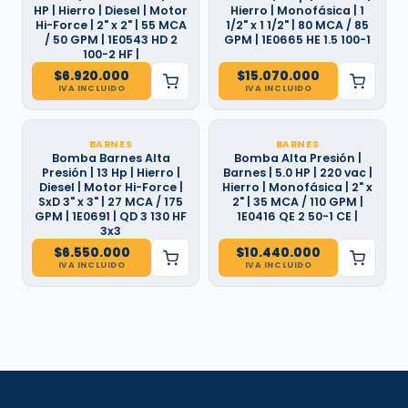
HP | Hierro | Diesel | Motor
Hierro | Monofásica | 1
Hi-Force | 2" x 2" | 55 MCA
1/2" x 1 1/2" | 80 MCA / 85
/ 50 GPM | 1E0543 HD 2
GPM | 1E0665 HE 1.5 100-1
100-2 HF |
$
6.920.000
$
15.070.000
IVA INCLUIDO
IVA INCLUIDO
BARNES
BARNES
Bomba Barnes Alta
Bomba Alta Presión |
Presión | 13 Hp | Hierro |
Barnes | 5.0 HP | 220 vac |
Diesel | Motor Hi-Force |
Hierro | Monofásica | 2" x
SxD 3" x 3" | 27 MCA / 175
2" | 35 MCA / 110 GPM |
GPM | 1E0691 | QD 3 130 HF
1E0416 QE 2 50-1 CE |
3x3
$
6.550.000
$
10.440.000
IVA INCLUIDO
IVA INCLUIDO