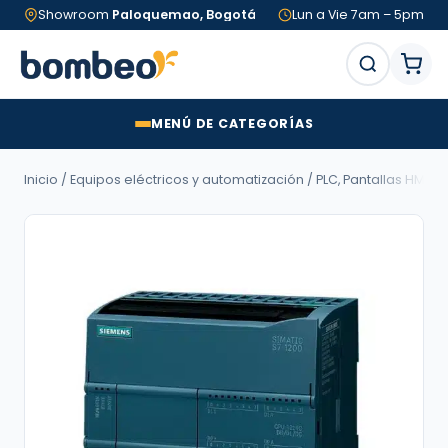
Showroom
Paloquemao, Bogotá
Lun a Vie 7am – 5pm
MENÚ DE CATEGORÍAS
Inicio
/
Equipos eléctricos y automatización
/
PLC, Pantallas HMI, L