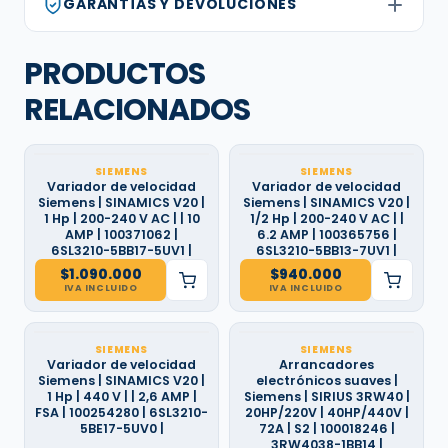
GARANTÍAS Y DEVOLUCIONES
PRODUCTOS
RELACIONADOS
SIEMENS
SIEMENS
Variador de velocidad
Variador de velocidad
Siemens | SINAMICS V20 |
Siemens | SINAMICS V20 |
1 Hp | 200-240 V AC | | 10
1/2 Hp | 200-240 V AC | |
AMP | 100371062 |
6.2 AMP | 100365756 |
6SL3210-5BB17-5UV1 |
6SL3210-5BB13-7UV1 |
$
1.090.000
$
940.000
IVA INCLUIDO
IVA INCLUIDO
SIEMENS
SIEMENS
Variador de velocidad
Arrancadores
Siemens | SINAMICS V20 |
electrónicos suaves |
1 Hp | 440 V | | 2,6 AMP |
Siemens | SIRIUS 3RW40 |
FSA | 100254280 | 6SL3210-
20HP/220V | 40HP/440V |
5BE17-5UV0 |
72A | S2 | 100018246 |
3RW4038-1BB14 |