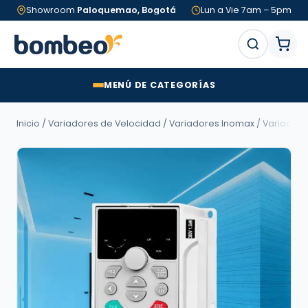
Showroom
Paloquemao, Bogotá
Lun a Vie 7am – 5pm
MENÚ DE CATEGORÍAS
Inicio
/
Variadores de Velocidad
/
Variadores Inomax
/
Variadore