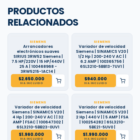
PRODUCTOS
RELACIONADOS
SIEMENS
SIEMENS
Arrancadores
Variador de velocidad
electrónicos suaves
Siemens | SINAMICS V20 |
SIRIUS 3RW52 Siemens |
1/2 Hp | 200-240 V AC | |
7.5 HP/220V | 15 HP/440V |
6.2 AMP | 100365756 |
25 A | 100468968 -
6SL3210-5BB13-7UV1 |
3RW5215-1AC14 |
$
2.650.000
$
940.000
IVA INCLUIDO
IVA INCLUIDO
SIEMENS
SIEMENS
Variador de velocidad
Variador de velocidad
Siemens | SINAMICS V20 |
Siemens | SINAMICS V20 |
4 Hp | 200-240 V AC | | 32
2 Hp | 440 V | | 5 AMP | FSA
AMP | FSAC | 100647302 |
| 100254282 | 6SL3210-
6SL3210-5BB23-0UV1
5BE21-5UV0 |
$
1.960.000
$
1.990.000
IVA INCLUIDO
IVA INCLUIDO