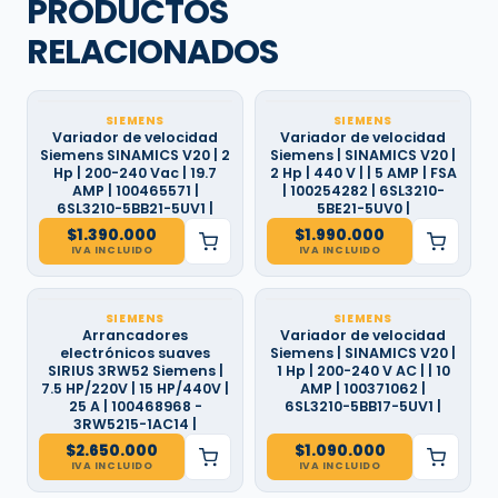
PRODUCTOS
RELACIONADOS
SIEMENS
SIEMENS
Variador de velocidad
Variador de velocidad
Siemens SINAMICS V20 | 2
Siemens | SINAMICS V20 |
Hp | 200-240 Vac | 19.7
2 Hp | 440 V | | 5 AMP | FSA
AMP | 100465571 |
| 100254282 | 6SL3210-
6SL3210-5BB21-5UV1 |
5BE21-5UV0 |
$
1.390.000
$
1.990.000
IVA INCLUIDO
IVA INCLUIDO
SIEMENS
SIEMENS
Arrancadores
Variador de velocidad
electrónicos suaves
Siemens | SINAMICS V20 |
SIRIUS 3RW52 Siemens |
1 Hp | 200-240 V AC | | 10
7.5 HP/220V | 15 HP/440V |
AMP | 100371062 |
25 A | 100468968 -
6SL3210-5BB17-5UV1 |
3RW5215-1AC14 |
$
2.650.000
$
1.090.000
IVA INCLUIDO
IVA INCLUIDO