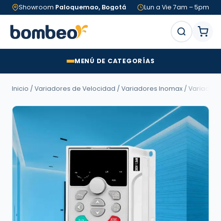
Showroom
Paloquemao, Bogotá
Lun a Vie 7am – 5pm
MENÚ DE CATEGORÍAS
Inicio
/
Variadores de Velocidad
/
Variadores Inomax
/
Variadore