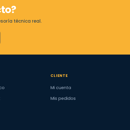
to?
oría técnica real.
CLIENTE
co
Mi cuenta
x
Mis pedidos