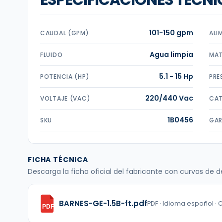
ESPECIFICACIONES TÉCNI
101-150 gpm
CAUDAL (GPM)
ALI
Agua limpia
FLUIDO
MAT
5.1 - 15 Hp
POTENCIA (HP)
PRE
220/440 Vac
VOLTAJE (VAC)
CAT
1B0456
SKU
GAR
FICHA TÉCNICA
Descarga la ficha oficial del fabricante con curvas de
BARNES-GE-1.5B-ft.pdf
PDF · Idioma español · 
PDF