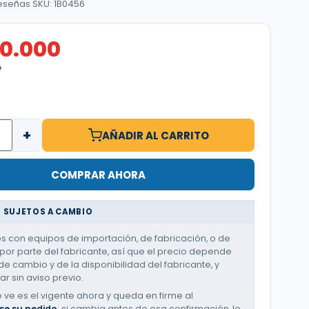
reseñas
·
SKU: 1B0456
60.000
O
+
AÑADIR AL CARRITO
COMPRAR AHORA
 SUJETOS A CAMBIO
 con equipos de importación, de fabricación, o de
or parte del fabricante, así que el precio depende
de cambio y de la disponibilidad del fabricante, y
r sin aviso previo.
e ve es el vigente ahora y queda en firme al
se su pedido
; si cambia antes de esa confirmación, le