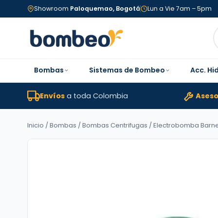
Showroom
Paloquemao, Bogotá
Lun a Vie 7am – 5pm
Bombas
Sistemas de Bombeo
Acc. Hi
Envíos
a toda Colombia
Aseso
Inicio
/
Bombas
/
Bombas Centrifugas
/ Electrobomba Barnes |