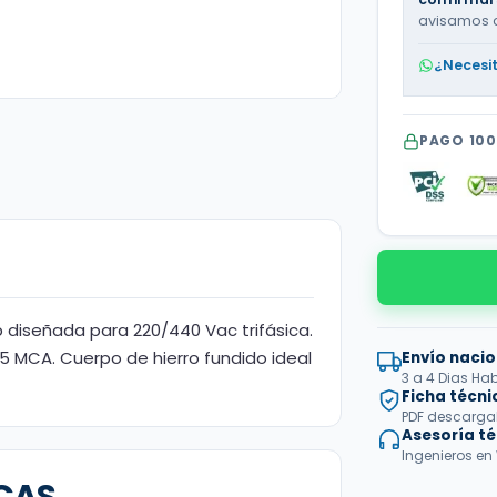
avisamos 
¿Necesi
PAGO 10
 diseñada para 220/440 Vac trifásica.
5 MCA. Cuerpo de hierro fundido ideal
Envío nacio
3 a 4 Dias Hab
Ficha técni
PDF descargabl
Asesoría t
Ingenieros en