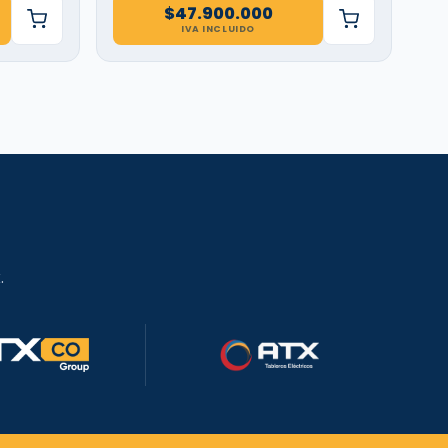
$
47.900.000
IVA INCLUIDO
.