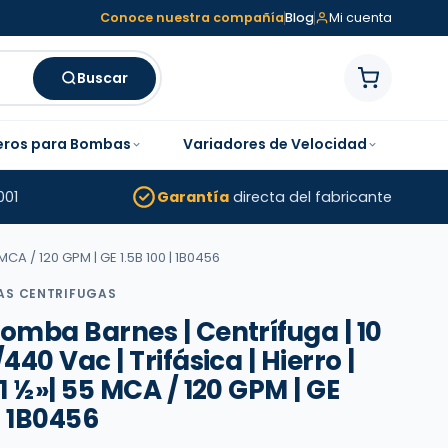
Conoce nuestra compañía
Blog
Mi cuenta
Buscar
eros para Bombas
Variadores de Velocidad
001
Garantía
directa del fabricante
 MCA / 120 GPM | GE 1.5B 100 | 1B0456
AS CENTRIFUGAS
omba Barnes | Centrífuga | 10
440 Vac | Trifásica | Hierro |
 1 ½»| 55 MCA / 120 GPM | GE
 | 1B0456