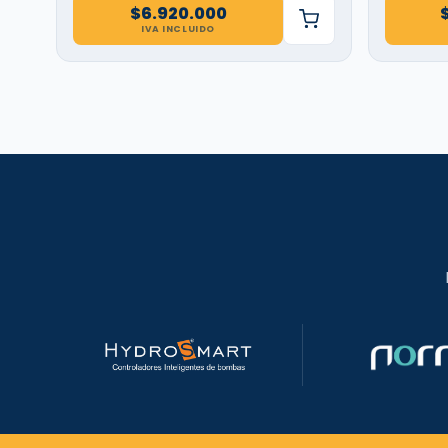
$
6.920.000
IVA INCLUIDO