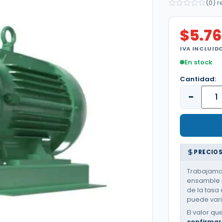
(0) 
$
5.7
IVA INCLUID
En stock
Cantidad:
−
PRECIOS
Trabajamos
ensamble p
de la tasa 
puede varia
El valor qu
confirmar