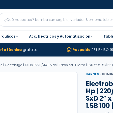
dráulicos
Acc. Eléctricos y Automatización
Tabl
ría técnica
gratuita
Respaldo
RETIE · ISO 9
 Centrífuga | 10 Hp | 220/440 Vac | Trifásica | Hierro | SxD 2″ x 1 ½»| 55
BARNES
·
BOMB
Electrob
Hp | 220/
SxD 2″ x
1.5B 100