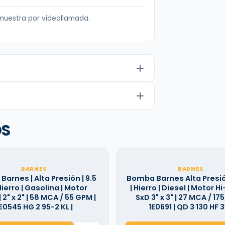
muestra por videollamada.
OS
BARNES
BARNES
arnes | Alta Presión | 9.5
Bomba Barnes Alta Presión
Hierro | Gasolina | Motor
| Hierro | Diesel | Motor Hi
 2" x 2" | 58 MCA / 55 GPM |
SxD 3" x 3" | 27 MCA / 17
E0545 HG 2 95-2 KL |
1E0691 | QD 3 130 HF 