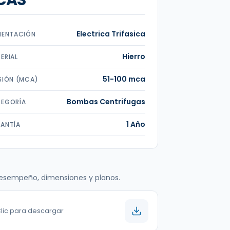
CAS
Electrica Trifasica
MENTACIÓN
Hierro
ERIAL
51-100 mca
SIÓN (MCA)
Bombas Centrifugas
EGORÍA
1 Año
ANTÍA
 desempeño, dimensiones y planos.
Clic para descargar