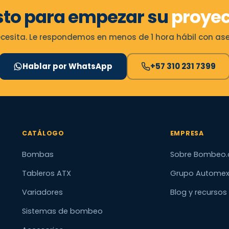
sto para empezar su
proyec
esita. Le respondemos en menos de 1 hora hábil con ases
Hablar por WhatsApp
+57 310 231 7399
CATÁLOGO
EMPRESA
Bombas
Sobre Bombeo.
Tableros ATX
Grupo Autome
Variadores
Blog y recursos
Sistemas de bombeo