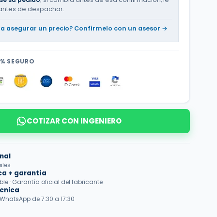
antes de despachar.
ta asegurar un precio? Confírmelo con un asesor →
0% SEGURO
COTIZAR CON INGENIERO
nal
iles
ca + garantía
e · Garantía oficial del fabricante
écnica
 WhatsApp de 7:30 a 17:30