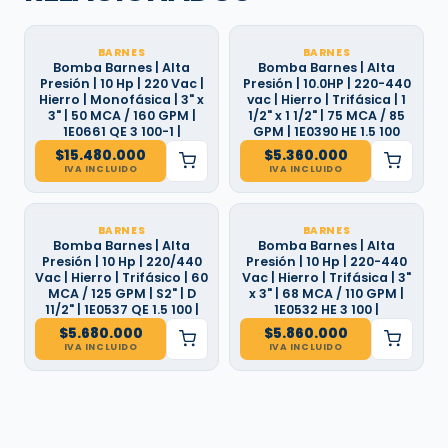
BARNES
BARNES
Bomba Barnes | Alta
Bomba Barnes | Alta
Presión | 10 Hp | 220 Vac |
Presión | 10.0HP | 220-440
Hierro | Monofásica | 3" x
vac | Hierro | Trifásica | 1
3" | 50 MCA / 160 GPM |
1/2" x 1 1/2" | 75 MCA / 85
1E0661 QE 3 100-1 |
GPM | 1E0390 HE 1.5 100
$
15.480.000
$
5.360.000
IVA INCLUIDO
IVA INCLUIDO
BARNES
BARNES
Bomba Barnes | Alta
Bomba Barnes | Alta
Presión | 10 Hp | 220/440
Presión | 10 Hp | 220-440
Vac | Hierro | Trifásico | 60
Vac | Hierro | Trifásica | 3"
MCA / 125 GPM | S2" | D
x 3" | 68 MCA / 110 GPM |
11/2" | 1E0537 QE 1.5 100 |
1E0532 HE 3 100 |
$
5.680.000
$
5.860.000
IVA INCLUIDO
IVA INCLUIDO