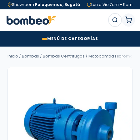
Showroom
Paloquemao, Bogotá
Lun a Vie 7am – 5pm
MENÚ DE CATEGORÍAS
Inicio
/
Bombas
/
Bombas Centrifugas
/ Motobomba Hidromac LÍNEA A