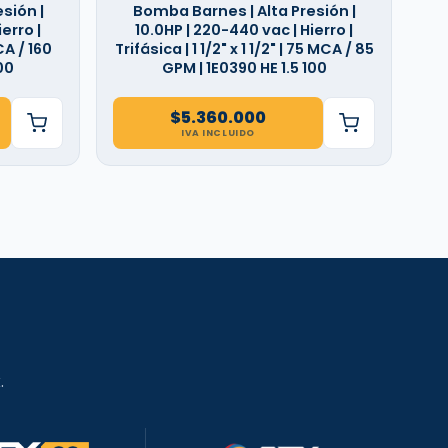
sión |
Bomba Barnes | Alta Presión |
erro |
10.0HP | 220-440 vac | Hierro |
CA / 160
Trifásica | 1 1/2" x 1 1/2" | 75 MCA / 85
00
GPM | 1E0390 HE 1.5 100
$
5.360.000
IVA INCLUIDO
.