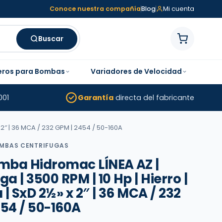
Conoce nuestra compañía
Blog
Mi cuenta
Buscar
eros para Bombas
Variadores de Velocidad
001
Garantía
directa del fabricante
x 2″ | 36 MCA / 232 GPM | 2454 / 50-160A
MBAS CENTRIFUGAS
ba Hidromac LÍNEA AZ |
ga | 3500 RPM | 10 Hp | Hierro |
a | SxD 2½» x 2″ | 36 MCA / 232
454 / 50-160A