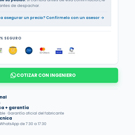
antes de despachar.
ta asegurar un precio? Confírmelo con un asesor →
0% SEGURO
COTIZAR CON INGENIERO
nal
s
ca + garantía
e · Garantía oficial del fabricante
écnica
 WhatsApp de 7:30 a 17:30