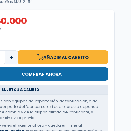
reseñas
·
SKU: 2454
60.000
O
+
AÑADIR AL CARRITO
COMPRAR AHORA
 SUJETOS A CAMBIO
 con equipos de importación, de fabricación, o de
or parte del fabricante, así que el precio depende
de cambio y de la disponibilidad del fabricante, y
r sin aviso previo.
e ve es el vigente ahora y queda en firme al
se su pedido
; si cambia antes de esa confirmación, le