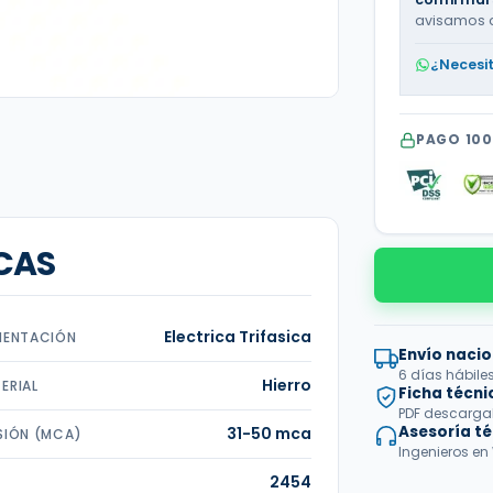
avisamos 
¿Necesi
PAGO 10
CAS
Electrica Trifasica
MENTACIÓN
Envío nacio
6 días hábile
Hierro
ERIAL
Ficha técni
PDF descargabl
Asesoría t
31-50 mca
SIÓN (MCA)
Ingenieros en
2454