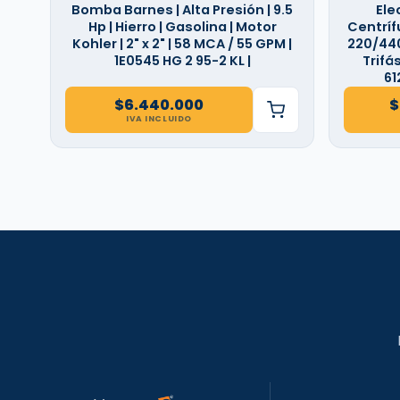
Bomba Barnes | Alta Presión | 9.5
Ele
Hp | Hierro | Gasolina | Motor
Centrífu
Kohler | 2" x 2" | 58 MCA / 55 GPM |
220/440 
1E0545 HG 2 95-2 KL |
Trifá
61
$
6.440.000
$
IVA INCLUIDO