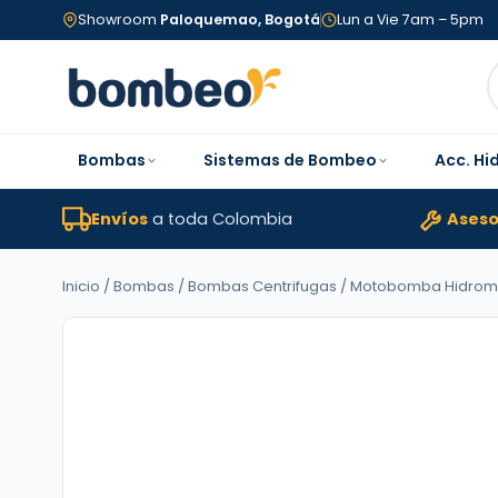
Showroom
Paloquemao, Bogotá
Lun a Vie 7am – 5pm
Bombas
Sistemas de Bombeo
Acc. Hi
Envíos
a toda Colombia
Aseso
Inicio
/
Bombas
/
Bombas Centrifugas
/ Motobomba Hidromac L