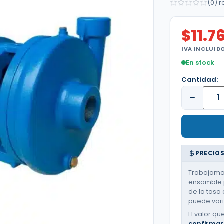
(0) 
$
11.7
IVA INCLUID
En stock
Cantidad:
−
PRECIOS
Trabajamos
ensamble p
de la tasa 
puede varia
El valor qu
confirmar