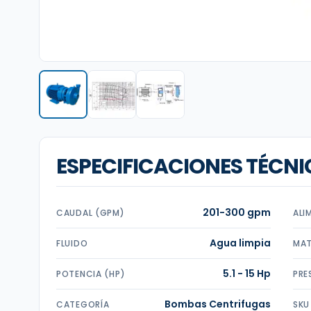
ESPECIFICACIONES TÉCNI
201-300 gpm
CAUDAL (GPM)
ALI
Agua limpia
FLUIDO
MAT
5.1 - 15 Hp
POTENCIA (HP)
PRE
Bombas Centrifugas
CATEGORÍA
SKU