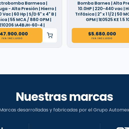
ctrobomba Barmesa |
Bomba Barnes | Alta Pre
ga - Alta Presión | Hierro |
10.0HP | 220-440 vac | Hi
Vac | 60 Hp | S/D 6" x 4" B |
Trifásica | 2" x 1 1/2 | 50 M
sica | 55 MCA / 880 GPM |
GPM | 1E0525 KE 1.5 1
210206 IA4BJH-60-4 |
47.900.000
$
5.680.000
IVA INCLUIDO
IVA INCLUIDO
Nuestras marcas
Marcas desarrolladas y fabricadas por el Grupo Automex