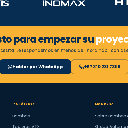
sto para empezar su
proyec
esita. Le respondemos en menos de 1 hora hábil con ases
Hablar por WhatsApp
+57 310 231 7399
CATÁLOGO
EMPRESA
Bombas
Sobre Bombeo.
Tableros ATX
Grupo Autome