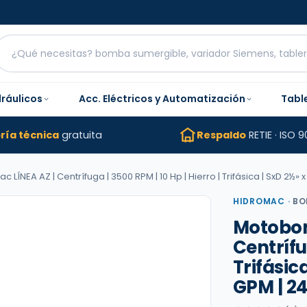
dráulicos
Acc. Eléctricos y Automatización
Tabl
ría técnica
gratuita
Respaldo
RETIE · ISO 9
ÍNEA AZ | Centrífuga | 3500 RPM | 10 Hp | Hierro | Trifásica | SxD 2½» 
HIDROMAC
·
BO
Motobom
Centrífu
Trifásic
GPM | 2