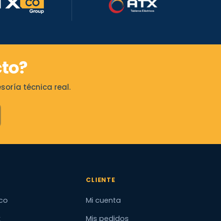
to?
oría técnica real.
CLIENTE
co
Mi cuenta
x
Mis pedidos