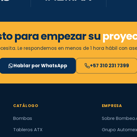
sto para empezar su
proyec
esita. Le respondemos en menos de 1 hora hábil con ases
Hablar por WhatsApp
+57 310 231 7399
CATÁLOGO
EMPRESA
Bombas
Sobre Bombeo.
Tableros ATX
Grupo Autome