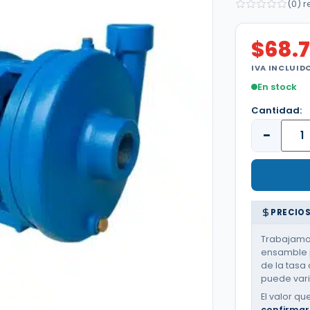
(0) 
$
68.
IVA INCLUID
En stock
Cantidad:
−
PRECIOS
Trabajamos
ensamble p
de la tasa 
puede varia
El valor qu
confirmar