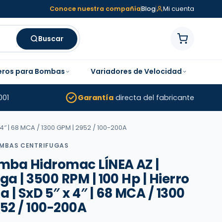
Conoce nuestra compañía
Blog
Mi cuenta
Buscar
eros para Bombas
Variadores de Velocidad
001
Garantía
directa del fabricante
 4″ | 68 MCA / 1300 GPM | 2952 / 100-200A
MBAS CENTRIFUGAS
ba Hidromac LÍNEA AZ |
ga | 3500 RPM | 100 Hp | Hierro
ca | SxD 5″ x 4″ | 68 MCA / 1300
52 / 100-200A