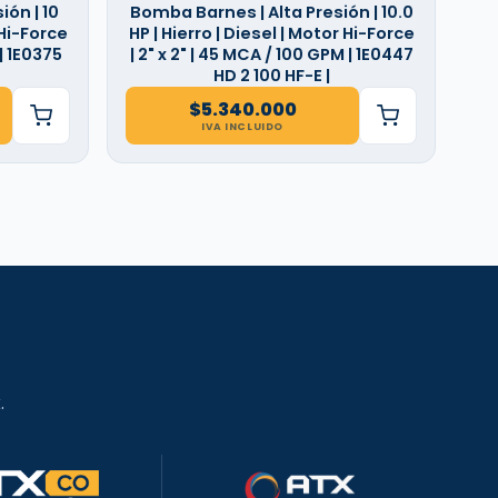
ón | 10
Bomba Barnes | Alta Presión | 10.0
 Hi-Force
HP | Hierro | Diesel | Motor Hi-Force
 | 1E0375
| 2" x 2" | 45 MCA / 100 GPM | 1E0447
HD 2 100 HF-E |
$
5.340.000
IVA INCLUIDO
.