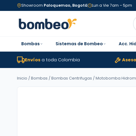
Showroom
Paloquemao, Bogotá
Lun a Vie 7am – 5pm
Bombas
Sistemas de Bombeo
Acc. Hi
Envíos
a toda Colombia
Aseso
Inicio
/
Bombas
/
Bombas Centrifugas
/ Motobomba Hidromac LÍ