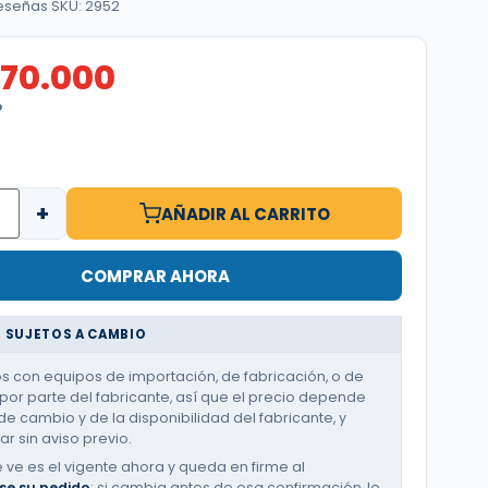
reseñas
·
SKU: 2952
770.000
O
+
AÑADIR AL CARRITO
COMPRAR AHORA
 SUJETOS A CAMBIO
 con equipos de importación, de fabricación, o de
or parte del fabricante, así que el precio depende
de cambio y de la disponibilidad del fabricante, y
r sin aviso previo.
e ve es el vigente ahora y queda en firme al
se su pedido
; si cambia antes de esa confirmación, le