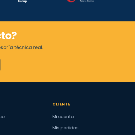
to?
oría técnica real.
CLIENTE
co
Mi cuenta
x
Mis pedidos