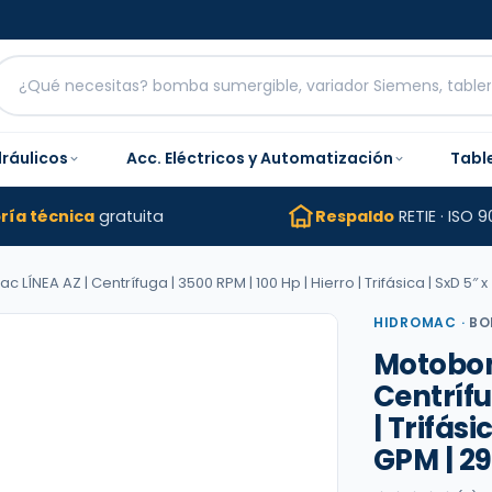
dráulicos
Acc. Eléctricos y Automatización
Tabl
ría técnica
gratuita
Respaldo
RETIE · ISO 9
NEA AZ | Centrífuga | 3500 RPM | 100 Hp | Hierro | Trifásica | SxD 5″ x
HIDROMAC
·
BO
Motobom
Centrífu
| Trifási
GPM | 29