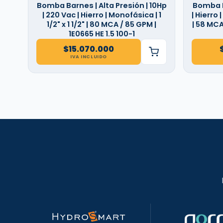
Bomba Barnes | Alta Presión | 10Hp
Bomba Ba
| 220 Vac | Hierro | Monofásica | 1
| Hierro 
1/2" x 1 1/2" | 80 MCA / 85 GPM |
| 58 MCA
1E0665 HE 1.5 100-1
$
15.070.000
IVA INCLUIDO