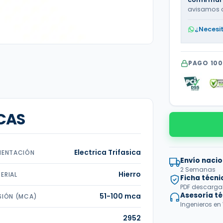
avisamos 
¿Necesi
PAGO 10
CAS
Electrica Trifasica
MENTACIÓN
Envío nacio
2 Semanas
Hierro
ERIAL
Ficha técni
PDF descargabl
Asesoría t
51-100 mca
SIÓN (MCA)
Ingenieros en
2952