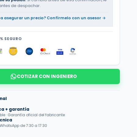
antes de despachar.
ta asegurar un precio? Confírmelo con un asesor →
0% SEGURO
COTIZAR CON INGENIERO
nal
ca + garantía
e · Garantía oficial del fabricante
écnica
 WhatsApp de 7:30 a 17:30