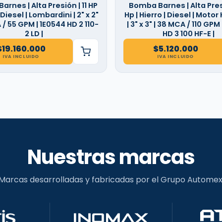
rnes | Alta Presión | 11 HP
Bomba Barnes | Alta Presi
| Diesel | Lombardini | 2" x 2"
Hp | Hierro | Diesel | Motor
 / 55 GPM | 1E0544 HD 2 110-
| 3" x 3" | 38 MCA / 110 GPM
2 LD |
HD 3 100 HF-E |
$
19.160.000
$
5.120.000
IVA INCLUIDO
IVA INCLUIDO
Nuestras marcas
Marcas desarrolladas y fabricadas por el Grupo Automex