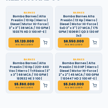
BARNES
BARNES
Bomba Barnes | Alta
Bomba Barnes Alta
Presión | 10 Hp | Hierro |
Presión | 13 Hp | Hierro |
Diesel | Motor Hi-Force |
Diesel | Motor Hi-Force |
3" x 3" | 38 MCA / 110 GPM |
SxD 3" x 3" | 27 MCA / 175
1E0375 HD 3 100 HF-E |
GPM | 1E0691 | QD 3 130 HF
3x3
$
5.120.000
$
6.550.000
IVA INCLUIDO
IVA INCLUIDO
BARNES
BARNES
Bomba Barnes | Alta
Bomba Barnes | Alta
Presión | 10 Hp | 220-440
Presión | 10.0 HP | Hierro |
Vac | Hierro | Trifásica | 3"
Diesel | Motor Hi-Force |
x 3" | 68 MCA / 110 GPM |
2" x 2" | 45 MCA / 100 GPM
1E0532 HE 3 100 |
| 1E0447 HD 2 100 HF-E |
$
5.860.000
$
5.340.000
IVA INCLUIDO
IVA INCLUIDO