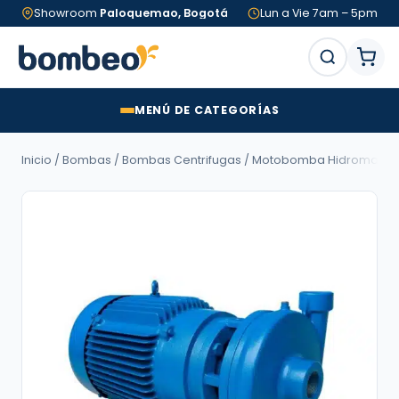
Showroom
Paloquemao, Bogotá
Lun a Vie 7am – 5pm
MENÚ DE CATEGORÍAS
Inicio
/
Bombas
/
Bombas Centrifugas
/ Motobomba Hidromac LÍNEA A