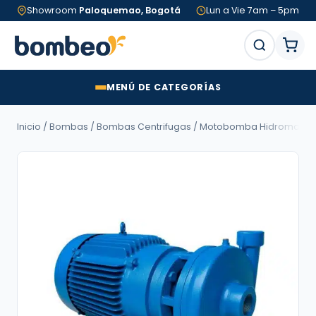
Showroom
Paloquemao, Bogotá
Lun a Vie 7am – 5pm
MENÚ DE CATEGORÍAS
Inicio
/
Bombas
/
Bombas Centrifugas
/ Motobomba Hidromac LÍNEA A