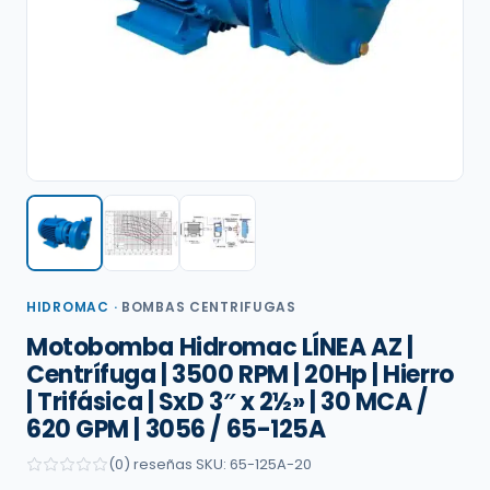
HIDROMAC
·
BOMBAS CENTRIFUGAS
Motobomba Hidromac LÍNEA AZ |
Centrífuga | 3500 RPM | 20Hp | Hierro
| Trifásica | SxD 3″ x 2½» | 30 MCA /
620 GPM | 3056 / 65-125A
(0) reseñas
·
SKU: 65-125A-20