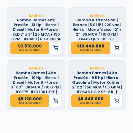
BARNES
BARNES
Bomba Barnes Alta
Bomba Alta Presión |
Presión | 13 Hp | Hierro |
Barnes | 5.0 HP | 220 vac |
Diesel | Motor Hi-Force |
Hierro | Monofásica | 2" x
SxD 3" x 3" | 25 MCA / 190
2" | 35 MCA / 110 GPM |
GPM | 1E0458 | HD 3 130 HF
1E0416 QE 2 50-1 CE |
$
3.810.000
$
10.440.000
IVA INCLUIDO
IVA INCLUIDO
BARNES
BARNES
Bomba Barnes | Alta
Bomba Barnes | Alta
Presión | 10 Hp | Hierro |
Presión | 9.5 Hp | Hierro |
Diesel | Motor Hi-Force |
Gasolina | Motor Kohler |
3" x 3" | 38 MCA / 110 GPM |
2" x 2" | 58 MCA / 55 GPM |
1E0375 HD 3 100 HF-E |
1E0545 HG 2 95-2 KL |
$
5.120.000
$
6.440.000
IVA INCLUIDO
IVA INCLUIDO