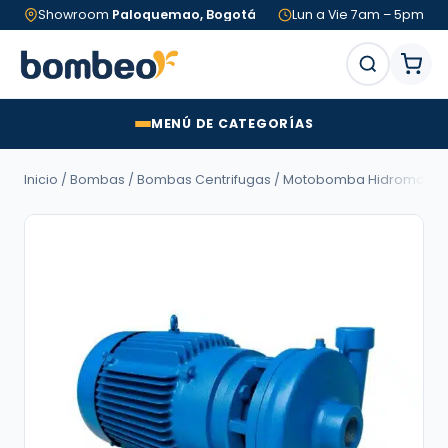
Showroom
Paloquemao, Bogotá
Lun a Vie 7am – 5pm
MENÚ DE CATEGORÍAS
Inicio
/
Bombas
/
Bombas Centrifugas
/ Motobomba Hidromac LÍNEA A