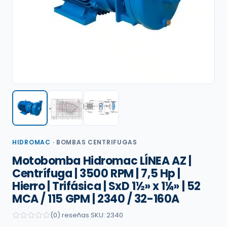
HIDROMAC
·
BOMBAS CENTRIFUGAS
Motobomba Hidromac LÍNEA AZ |
Centrífuga | 3500 RPM | 7,5 Hp |
Hierro | Trifásica | SxD 1½» x 1¼» | 52
MCA / 115 GPM | 2340 / 32-160A
(0) reseñas
·
SKU: 2340