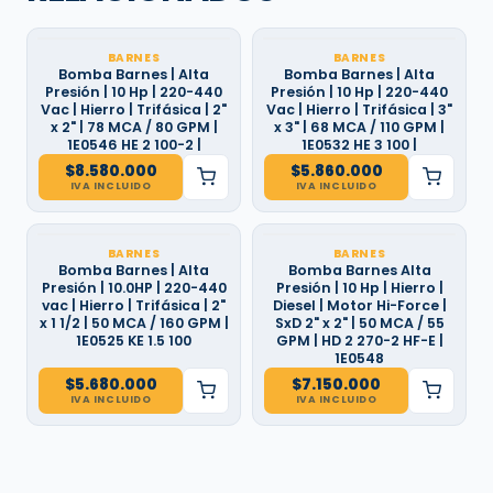
BARNES
BARNES
Bomba Barnes | Alta
Bomba Barnes | Alta
Presión | 10 Hp | 220-440
Presión | 10 Hp | 220-440
Vac | Hierro | Trifásica | 2"
Vac | Hierro | Trifásica | 3"
x 2" | 78 MCA / 80 GPM |
x 3" | 68 MCA / 110 GPM |
1E0546 HE 2 100-2 |
1E0532 HE 3 100 |
$
8.580.000
$
5.860.000
IVA INCLUIDO
IVA INCLUIDO
BARNES
BARNES
Bomba Barnes | Alta
Bomba Barnes Alta
Presión | 10.0HP | 220-440
Presión | 10 Hp | Hierro |
vac | Hierro | Trifásica | 2"
Diesel | Motor Hi-Force |
x 1 1/2 | 50 MCA / 160 GPM |
SxD 2" x 2" | 50 MCA / 55
1E0525 KE 1.5 100
GPM | HD 2 270-2 HF-E |
1E0548
$
5.680.000
$
7.150.000
IVA INCLUIDO
IVA INCLUIDO