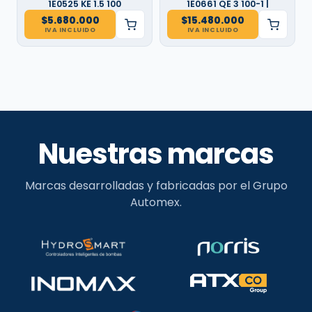
1E0525 KE 1.5 100
1E0661 QE 3 100-1 |
$
5.680.000
$
15.480.000
IVA INCLUIDO
IVA INCLUIDO
Nuestras marcas
Marcas desarrolladas y fabricadas por el Grupo
Automex.