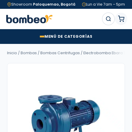
Showroom
Paloquemao, Bogotá
Lun a Vie 7am – 5pm
MENÚ DE CATEGORÍAS
Inicio
/
Bombas
/
Bombas Centrifugas
/ Electrobomba Ebara | Centr