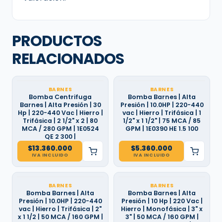
PRODUCTOS
RELACIONADOS
BARNES
BARNES
Bomba Centrifuga
Bomba Barnes | Alta
Barnes | Alta Presión | 30
Presión | 10.0HP | 220-440
Hp | 220-440 Vac | Hierro |
vac | Hierro | Trifásica | 1
Trifásica | 2 1/2" x 2 | 80
1/2" x 1 1/2" | 75 MCA / 85
MCA / 280 GPM | 1E0524
GPM | 1E0390 HE 1.5 100
QE 2 300 |
$
13.360.000
$
5.360.000
IVA INCLUIDO
IVA INCLUIDO
BARNES
BARNES
Bomba Barnes | Alta
Bomba Barnes | Alta
Presión | 10.0HP | 220-440
Presión | 10 Hp | 220 Vac |
vac | Hierro | Trifásica | 2"
Hierro | Monofásica | 3" x
x 1 1/2 | 50 MCA / 160 GPM |
3" | 50 MCA / 160 GPM |